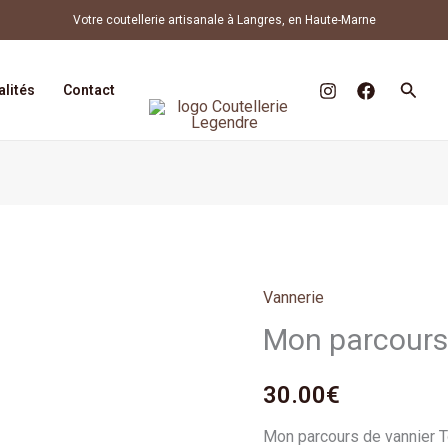
Votre coutellerie artisanale à Langres, en Haute-Marne
Reche
alités
Contact
Vannerie
quantité
Mon parcours
de
Mon
parcours
30.00
€
de
Mon parcours de vannier T