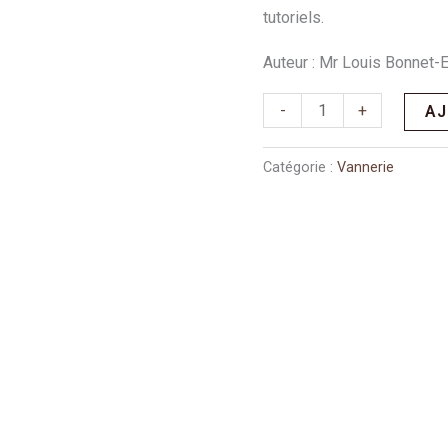
vannier
tutoriels.
TOME
2
Auteur : Mr Louis Bonnet
-
+
AJ
Catégorie :
Vannerie