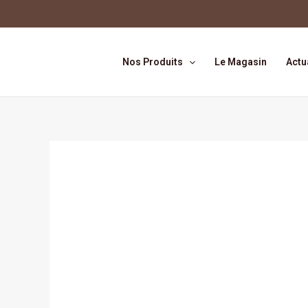
Aller
au
contenu
Nos Produits
Le Magasin
Actu