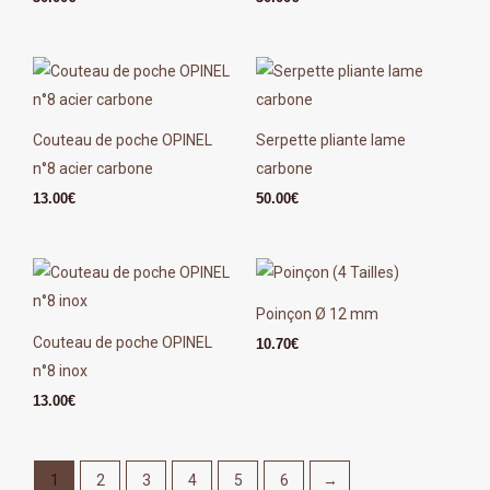
Couteau de poche OPINEL
Serpette pliante lame
n°8 acier carbone
carbone
13.00
€
50.00
€
Poinçon Ø 12 mm
Couteau de poche OPINEL
10.70
€
n°8 inox
13.00
€
1
2
3
4
5
6
→