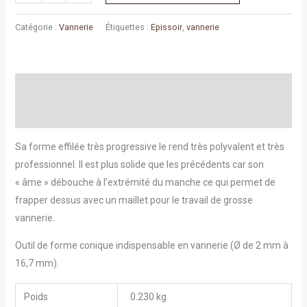
Catégorie :
Vannerie
Étiquettes :
Epissoir
,
vannerie
Description
Informations complémentaires
Sa forme effilée très progressive le rend très polyvalent et très
professionnel. Il est plus solide que les précédents car son
« âme » débouche à l’extrémité du manche ce qui permet de
frapper dessus avec un maillet pour le travail de grosse
vannerie.
Outil de forme conique indispensable en vannerie (Ø de 2 mm à
16,7 mm).
Poids
0.230 kg